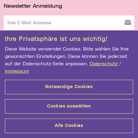
Newsletter Anmeldung
Ihre E-Mail Adresse
Ihre Privatsphäre ist uns wichtig!
Anmelden
Diese Website verwendet Cookies. Bitte wählen Sie Ihre
gewünschten Einstellungen. Diese können Sie jederzeit
Kontakt
Barrierefreiheit
Datenschutz
auf der Datenschutz-Seite anpassen.
Datenschutz
/
Impressum
Cookie-Einstellungen
Impressum
Notwendige Cookies
Cookies auswählen
Alle Cookies