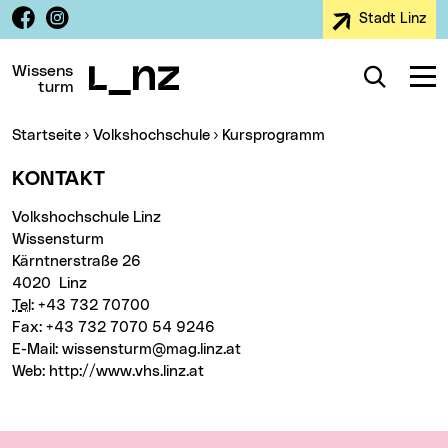
Facebook
Instagram
Stadt Linz
Zur Navigation
Zum Inhalt
Zur Suche
Wissens
Suche
Navig
turm
Sie sind hier:
Startseite
Volkshochschule
Kursprogramm
KONTAKT
Volkshochschule Linz
Wissensturm
Kärntnerstraße 26
4020 Linz
Tel
: +43 732 70700
Fax: +43 732 7070 54 9246
E-Mail:
wissensturm@mag.linz.at
Web:
http://www.vhs.linz.at
Wichtige Links