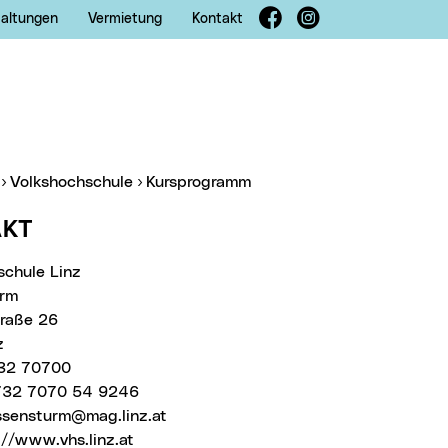
Facebook
Instagram
taltungen
Vermietung
Kontakt
er:
Volkshochschule
Kursprogramm
AKT
schule Linz
urm
traße 26
z
732 70700
 732 7070 54 9246
ssensturm@mag.linz.at
://www.vhs.linz.at