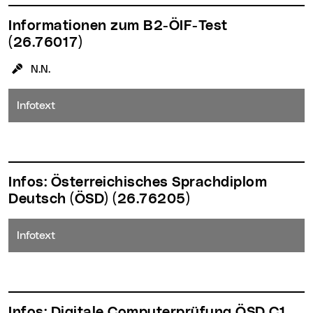
Informationen zum B2-ÖIF-Test
(26.76017)
KursleiterIn:
N.N.
Infotext
Infos: Österreichisches Sprachdiplom
Deutsch (ÖSD)
(26.76205)
Infotext
Infos: Digitale Computerprüfung ÖSD C1