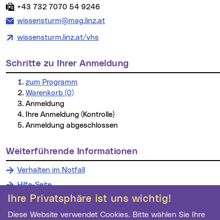
Fax:
+43 732 7070 54 9246
E-Mail Adresse:
wissensturm@mag.linz.at
wissensturm.linz.at/vhs
Schritte zu Ihrer Anmeldung
zum Programm
Warenkorb (0)
Anmeldung
Ihre Anmeldung (Kontrolle)
Anmeldung abgeschlossen
weiterführende Informationen
Verhalten im Notfall
Hilfe-Seite
Ihre Privatsphäre ist uns wichtig!
Diese Website verwendet Cookies. Bitte wählen Sie Ihre