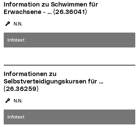
Information zu Schwimmen für
Erwachsene - ...
(26.36041)
KursleiterIn:
N.N.
Infotext
Informationen zu
Selbstverteidigungskursen für ...
(26.36259)
KursleiterIn:
N.N.
Infotext