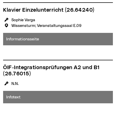
Klavier Einzelunterricht
(26.64240)
KursleiterIn:
Sophie Varga
Veranstaltungsort:
Wissensturm; Veranstaltungssaal E.09
Informationsseite
ÖIF-Integrationsprüfungen A2 und B1
(26.76015)
KursleiterIn:
N.N.
Infotext