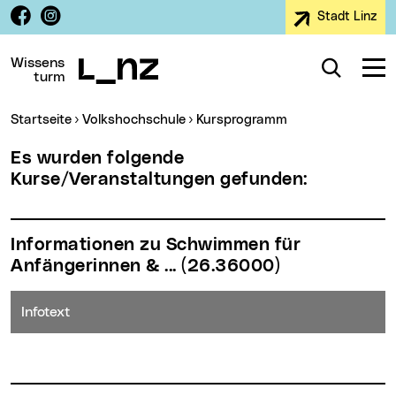
Facebook
Instagram
Stadt Linz
Zur Navigation
Zum Inhalt
Zur Suche
Wissens
Suche
Navig
turm
Sie sind hier:
Startseite
Volkshochschule
Kursprogramm
Es wurden folgende
Kurse/Veranstaltungen gefunden:
Informationen zu Schwimmen für
Anfängerinnen & ...
(26.36000)
Infotext