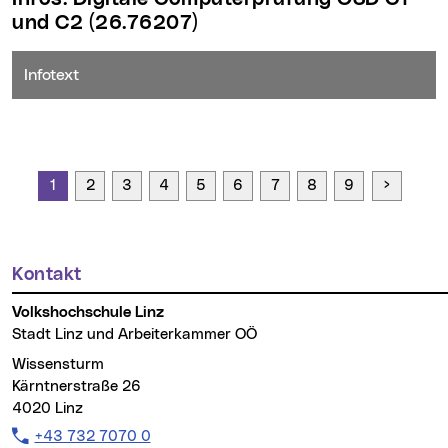
und C2
(26.76207)
Infotext
Seite vo
1
2
3
4
5
6
7
8
9
Kontakt
Weitere Informationen
Volkshochschule Linz
Stadt Linz und Arbeiterkammer OÖ
Wissensturm
Kärntnerstraße 26
4020 Linz
Telefon:
+43 732 7070 0