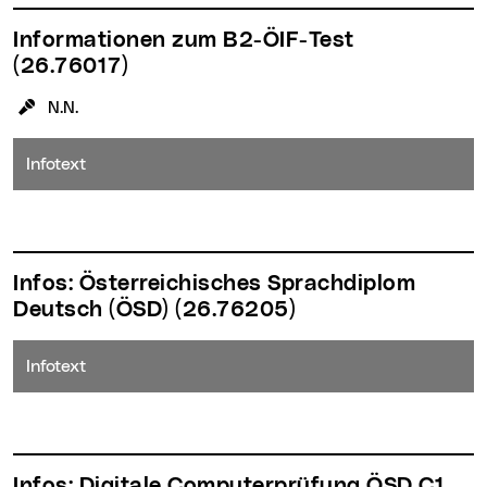
Informationen zum B2-ÖIF-Test
(26.76017)
KursleiterIn:
N.N.
Infotext
Infos: Österreichisches Sprachdiplom
Deutsch (ÖSD)
(26.76205)
Infotext
Infos: Digitale Computerprüfung ÖSD C1