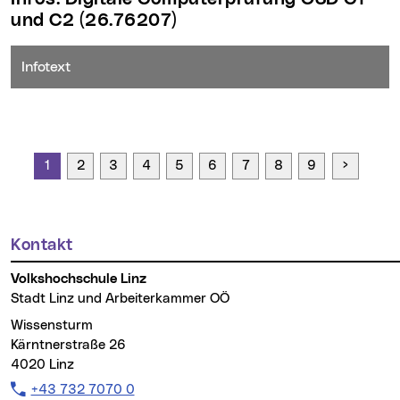
und C2
(26.76207)
Infotext
Seite vo
1
2
3
4
5
6
7
8
9
Kontakt
Weitere Informationen
Volkshochschule Linz
Stadt Linz und Arbeiterkammer OÖ
Wissensturm
Kärntnerstraße 26
4020 Linz
Telefon:
+43 732 7070 0