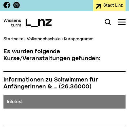
Facebook
Instagram
Stadt Linz
Zur Navigation
Zum Inhalt
Zur Suche
Wissens
Suche
Navig
turm
Sie sind hier:
Startseite
Volkshochschule
Kursprogramm
Es wurden folgende
Kurse/Veranstaltungen gefunden:
Informationen zu Schwimmen für
Anfängerinnen & ...
(26.36000)
Infotext