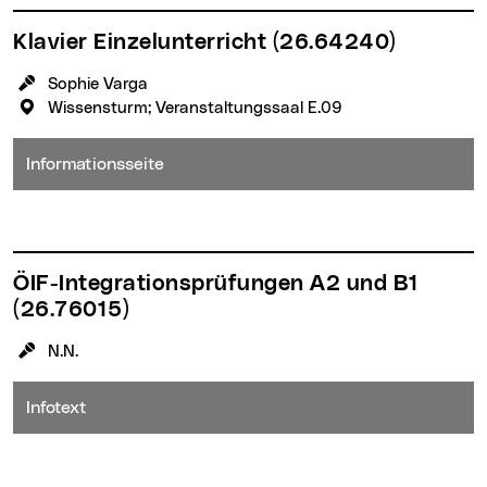
Klavier Einzelunterricht
(26.64240)
KursleiterIn:
Sophie Varga
Veranstaltungsort:
Wissensturm; Veranstaltungssaal E.09
Informationsseite
ÖIF-Integrationsprüfungen A2 und B1
(26.76015)
KursleiterIn:
N.N.
Infotext