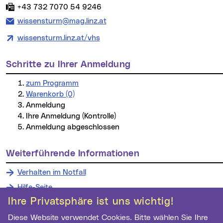
Fax:
+43 732 7070 54 9246
E-Mail Adresse:
wissensturm@mag.linz.at
wissensturm.linz.at/vhs
Schritte zu Ihrer Anmeldung
zum Programm
Warenkorb (0)
Anmeldung
Ihre Anmeldung (Kontrolle)
Anmeldung abgeschlossen
weiterführende Informationen
Verhalten im Notfall
Hilfe-Seite
Ihre Privatsphäre ist uns wichtig!
Diese Website verwendet Cookies. Bitte wählen Sie Ihre