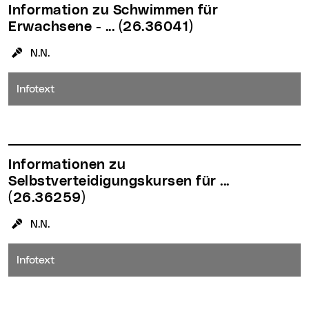
Information zu Schwimmen für
Erwachsene - ...
(26.36041)
KursleiterIn:
N.N.
Infotext
Informationen zu
Selbstverteidigungskursen für ...
(26.36259)
KursleiterIn:
N.N.
Infotext