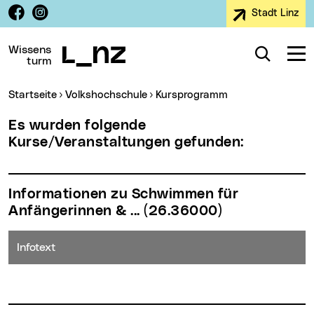
Facebook
Instagram
Stadt Linz
Zur Navigation
Zum Inhalt
Zur Suche
Wissens
Suche
Navig
turm
Sie sind hier:
Startseite
Volkshochschule
Kursprogramm
Es wurden folgende
Kurse/Veranstaltungen gefunden:
Informationen zu Schwimmen für
Anfängerinnen & ...
(26.36000)
Infotext