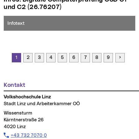
und C2
(26.76207)
Infotext
Seite vo
1
2
3
4
5
6
7
8
9
Kontakt
Weitere Informationen
Volkshochschule Linz
Stadt Linz und Arbeiterkammer OÖ
Wissensturm
Kärntnerstraße 26
4020 Linz
Telefon:
+43 732 7070 0