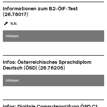
Informationen zum B2-ÖIF-Test
(26.76017)
KursleiterIn:
N.N.
Infotext
Infos: Österreichisches Sprachdiplom
Deutsch (ÖSD)
(26.76205)
Infotext
Infos: Digitale Computerprüfung ÖSD C1