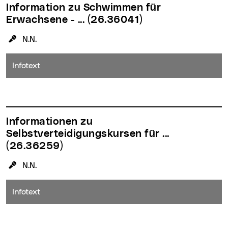
Information zu Schwimmen für
Erwachsene - ...
(26.36041)
KursleiterIn:
N.N.
Infotext
Informationen zu
Selbstverteidigungskursen für ...
(26.36259)
KursleiterIn:
N.N.
Infotext