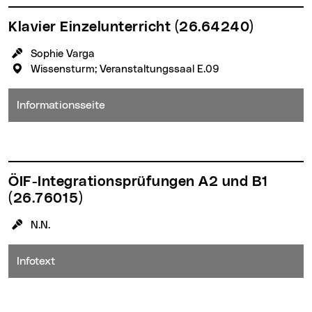
Klavier Einzelunterricht
(26.64240)
KursleiterIn:
Sophie Varga
Veranstaltungsort:
Wissensturm; Veranstaltungssaal E.09
Informationsseite
ÖIF-Integrationsprüfungen A2 und B1
(26.76015)
KursleiterIn:
N.N.
Infotext