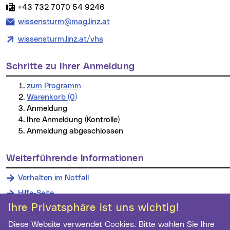
Fax:
+43 732 7070 54 9246
E-Mail Adresse:
wissensturm@mag.linz.at
wissensturm.linz.at/vhs
Schritte zu Ihrer Anmeldung
zum Programm
Warenkorb (0)
Anmeldung
Ihre Anmeldung (Kontrolle)
Anmeldung abgeschlossen
weiterführende Informationen
Verhalten im Notfall
Hilfe-Seite
Ihre Privatsphäre ist uns wichtig!
Diese Website verwendet Cookies. Bitte wählen Sie Ihre