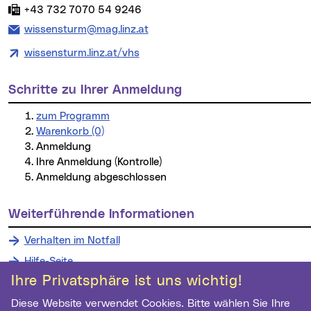
Fax:
+43 732 7070 54 9246
E-Mail Adresse:
wissensturm@mag.linz.at
wissensturm.linz.at/vhs
Schritte zu Ihrer Anmeldung
zum Programm
Warenkorb (0)
Anmeldung
Ihre Anmeldung (Kontrolle)
Anmeldung abgeschlossen
weiterführende Informationen
Verhalten im Notfall
Hilfe-Seite
Ihre Privatsphäre ist uns wichtig!
Diese Website verwendet Cookies. Bitte wählen Sie Ihre