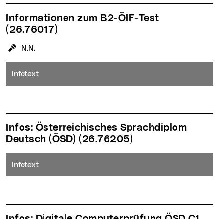
Informationen zum B2-ÖIF-Test
(26.76017)
KursleiterIn:
N.N.
Infotext
Infos: Österreichisches Sprachdiplom
Deutsch (ÖSD)
(26.76205)
Infotext
Infos: Digitale Computerprüfung ÖSD C1