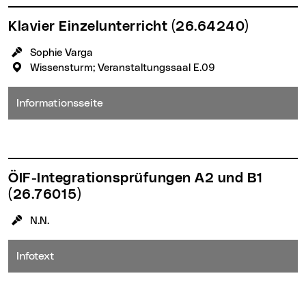
Klavier Einzelunterricht
(26.64240)
KursleiterIn:
Sophie Varga
Veranstaltungsort:
Wissensturm; Veranstaltungssaal E.09
Informationsseite
ÖIF-Integrationsprüfungen A2 und B1
(26.76015)
KursleiterIn:
N.N.
Infotext