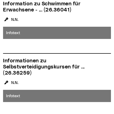
Information zu Schwimmen für
Erwachsene - ...
(26.36041)
KursleiterIn:
N.N.
Infotext
Informationen zu
Selbstverteidigungskursen für ...
(26.36259)
KursleiterIn:
N.N.
Infotext