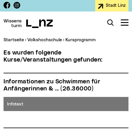
Facebook
Instagram
Stadt Linz
Zur Navigation
Zum Inhalt
Zur Suche
Wissens
Suche
Navig
turm
Sie sind hier:
Startseite
Volkshochschule
Kursprogramm
Es wurden folgende
Kurse/Veranstaltungen gefunden:
Informationen zu Schwimmen für
Anfängerinnen & ...
(26.36000)
Infotext