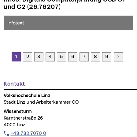
und C2
(26.76207)
Infotext
Seite vo
1
2
3
4
5
6
7
8
9
Kontakt
Weitere Informationen
Volkshochschule Linz
Stadt Linz und Arbeiterkammer OÖ
Wissensturm
Kärntnerstraße 26
4020 Linz
Telefon:
+43 732 7070 0