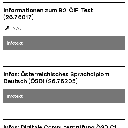
Informationen zum B2-ÖIF-Test
(26.76017)
KursleiterIn:
N.N.
Infotext
Infos: Österreichisches Sprachdiplom
Deutsch (ÖSD)
(26.76205)
Infotext
Infos: Digitale Computerprüfung ÖSD C1