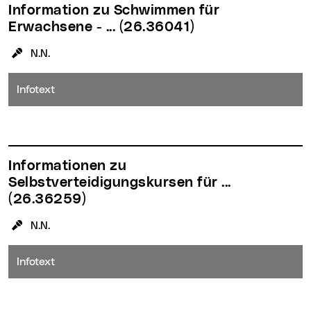
Information zu Schwimmen für
Erwachsene - ...
(26.36041)
KursleiterIn:
N.N.
Infotext
Informationen zu
Selbstverteidigungskursen für ...
(26.36259)
KursleiterIn:
N.N.
Infotext