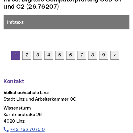
und C2
(26.76207)
Infotext
Seite vo
1
2
3
4
5
6
7
8
9
Kontakt
Weitere Informationen
Volkshochschule Linz
Stadt Linz und Arbeiterkammer OÖ
Wissensturm
Kärntnerstraße 26
4020 Linz
Telefon:
+43 732 7070 0