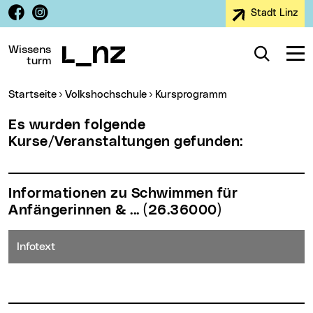
Facebook
Instagram
Stadt Linz
Zur Navigation
Zum Inhalt
Zur Suche
Wissens
Suche
Navig
turm
Sie sind hier:
Startseite
Volkshochschule
Kursprogramm
Es wurden folgende
Kurse/Veranstaltungen gefunden:
Informationen zu Schwimmen für
Anfängerinnen & ...
(26.36000)
Infotext