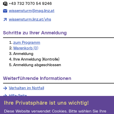
Fax:
+43 732 7070 54 9246
E-Mail Adresse:
wissensturm@mag.linz.at
wissensturm.linz.at/vhs
Schritte zu Ihrer Anmeldung
zum Programm
Warenkorb (0)
Anmeldung
Ihre Anmeldung (Kontrolle)
Anmeldung abgeschlossen
weiterführende Informationen
Verhalten im Notfall
Hilfe-Seite
Ihre Privatsphäre ist uns wichtig!
Diese Website verwendet Cookies. Bitte wählen Sie Ihre