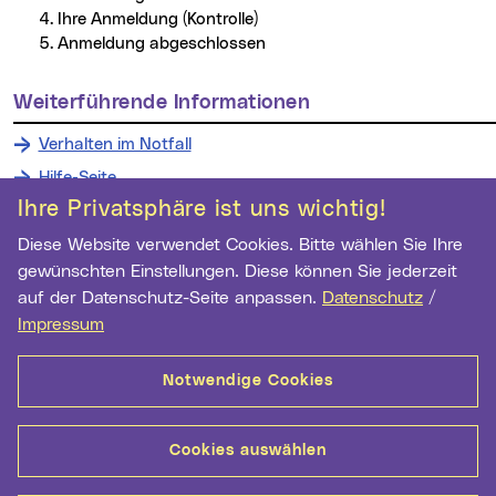
Ihre Anmeldung (Kontrolle)
Anmeldung abgeschlossen
weiterführende Informationen
Verhalten im Notfall
Hilfe-Seite
Ihre Privatsphäre ist uns wichtig!
Diese Website verwendet Cookies. Bitte wählen Sie Ihre
gewünschten Einstellungen. Diese können Sie jederzeit
Wichtige Links
auf der Datenschutz-Seite anpassen.
Datenschutz
/
Newsletter Anmeldung
Impressum
Ihre E-Mail Adresse
Notwendige Cookies
Anmelden
Cookies auswählen