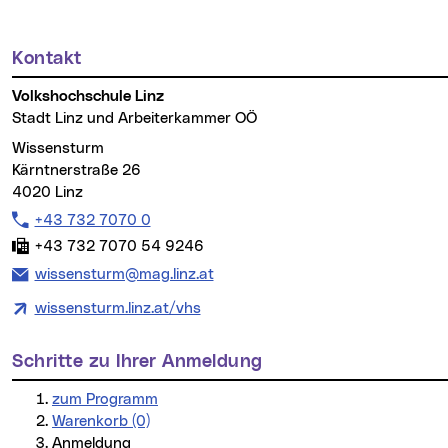
Kontakt
Weitere Informationen
Volkshochschule Linz
Stadt Linz und Arbeiterkammer OÖ
Wissensturm
Kärntnerstraße 26
4020 Linz
Telefon:
+43 732 7070 0
Fax:
+43 732 7070 54 9246
E-Mail Adresse:
wissensturm@mag.linz.at
wissensturm.linz.at/vhs
Schritte zu Ihrer Anmeldung
zum Programm
Warenkorb (0)
Anmeldung