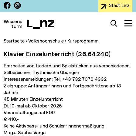
Facebook
Instagram
Stadt Linz
Zur Navigation
Zum Inhalt
Zur Suche
Wissens
Suche
Navig
turm
Sie sind hier:
Startseite
Volkshochschule
Kursprogramm
Klavier Einzelunterricht (26.64240)
Erarbeiten von Liedern und Spielstücken aus verschiedenen
Stilbereichen, rhythmische Übungen
Interessensmeldungen: Tel.: +43 732 7070 4332
Zielgruppe: Anfänger*innen und Fortgeschrittene ab 18
Jahren
45 Minuten Einzelunterricht
Di, 10-mal ab Oktober 2026
Veranstaltungssaal E09
€ 410,-
Keine Aktivpass- und Schüler*innenermäßigung!
Mag.a Sophie Varga