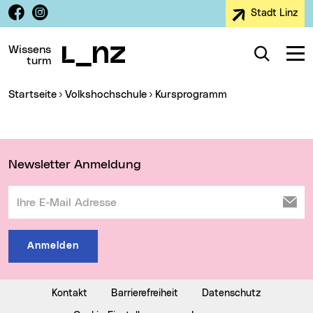
Facebook
Instagram
Stadt Linz
Zur Navigation
Zum Inhalt
Zur Suche
Wissens
Suche
Navig
turm
Sie sind hier:
Startseite
Volkshochschule
Kursprogramm
Wichtige Links
Newsletter Anmeldung
Ihre E-Mail Adresse
Anmelden
Kontakt
Barrierefreiheit
Datenschutz