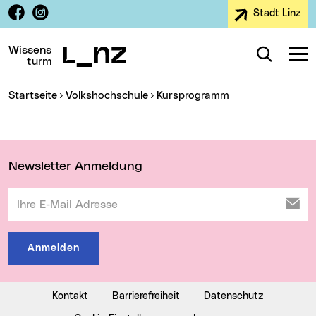
Facebook
Instagram
Stadt Linz
Zur Navigation
Zum Inhalt
Zur Suche
Wissens
Suche
Navig
turm
Sie sind hier:
Startseite
Volkshochschule
Kursprogramm
Wichtige Links
Newsletter Anmeldung
Ihre E-Mail Adresse
Anmelden
Kontakt
Barrierefreiheit
Datenschutz