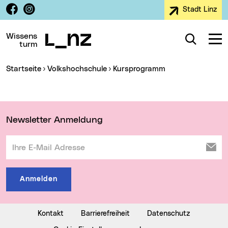
Facebook
Instagram
Stadt Linz
Zur Navigation
Zum Inhalt
Zur Suche
Wissens
Suche
Navig
turm
Sie sind hier:
Startseite
Volkshochschule
Kursprogramm
Wichtige Links
Newsletter Anmeldung
Ihre E-Mail Adresse
Anmelden
Kontakt
Barrierefreiheit
Datenschutz