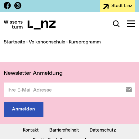
Facebook
Instagram
Stadt Linz
Zur Navigation
Zum Inhalt
Zur Suche
Wissens
Suche
Navig
turm
Sie sind hier:
Startseite
Volkshochschule
Kursprogramm
Wichtige Links
Newsletter Anmeldung
Ihre E-Mail Adresse
Anmelden
Kontakt
Barrierefreiheit
Datenschutz