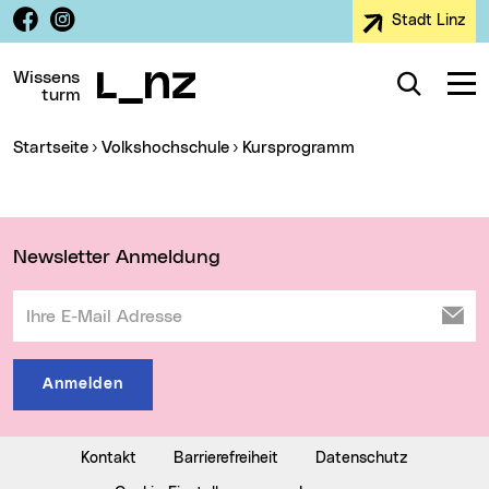
Facebook
Instagram
Stadt Linz
Zur Navigation
Zum Inhalt
Zur Suche
Wissens
Suche
Navig
turm
Sie sind hier:
Startseite
Volkshochschule
Kursprogramm
Wichtige Links
Newsletter Anmeldung
Ihre E-Mail Adresse
Anmelden
Kontakt
Barrierefreiheit
Datenschutz