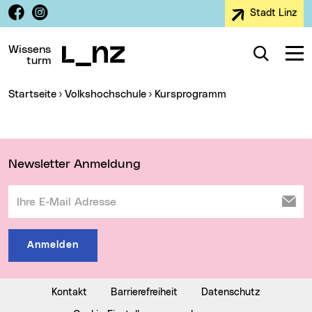
Facebook
Instagram
Stadt Linz
Zur Navigation
Zum Inhalt
Zur Suche
Wissens
Suche
Navig
turm
Sie sind hier:
Startseite
Volkshochschule
Kursprogramm
Wichtige Links
Newsletter Anmeldung
Ihre E-Mail Adresse
Anmelden
Kontakt
Barrierefreiheit
Datenschutz