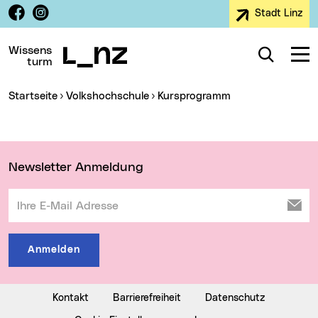
Facebook
Instagram
Stadt Linz
Zur Navigation
Zum Inhalt
Zur Suche
Wissens
Suche
Navig
turm
Sie sind hier:
Startseite
Volkshochschule
Kursprogramm
Wichtige Links
Newsletter Anmeldung
Ihre E-Mail Adresse
Anmelden
Kontakt
Barrierefreiheit
Datenschutz