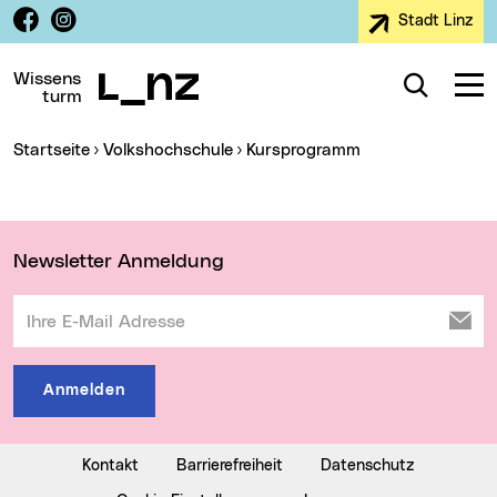
Facebook
Instagram
Stadt Linz
Zur Navigation
Zum Inhalt
Zur Suche
Wissens
Suche
Navig
turm
Sie sind hier:
Startseite
Volkshochschule
Kursprogramm
Wichtige Links
Newsletter Anmeldung
Ihre E-Mail Adresse
Anmelden
Kontakt
Barrierefreiheit
Datenschutz