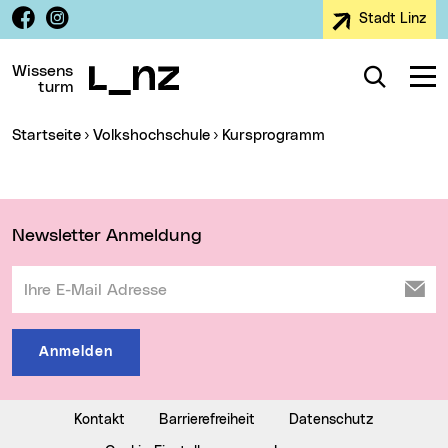
Facebook
Instagram
Stadt Linz
Zur Navigation
Zum Inhalt
Zur Suche
Wissens
Suche
Navig
turm
Sie sind hier:
Startseite
Volkshochschule
Kursprogramm
Wichtige Links
Newsletter Anmeldung
Ihre E-Mail Adresse
Anmelden
Kontakt
Barrierefreiheit
Datenschutz