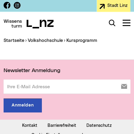
Facebook
Instagram
Stadt Linz
Zur Navigation
Zum Inhalt
Zur Suche
Wissens
Suche
Navig
turm
Sie sind hier:
Startseite
Volkshochschule
Kursprogramm
Wichtige Links
Newsletter Anmeldung
Ihre E-Mail Adresse
Anmelden
Kontakt
Barrierefreiheit
Datenschutz