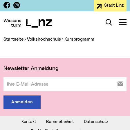
Facebook
Instagram
Stadt Linz
Zur Navigation
Zum Inhalt
Zur Suche
Wissens
Suche
Navig
turm
Sie sind hier:
Startseite
Volkshochschule
Kursprogramm
Wichtige Links
Newsletter Anmeldung
Ihre E-Mail Adresse
Anmelden
Kontakt
Barrierefreiheit
Datenschutz