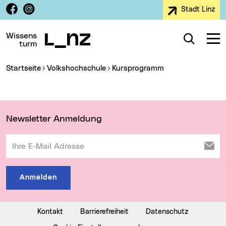
Facebook
Instagram
Stadt Linz
Zur Navigation
Zum Inhalt
Zur Suche
Wissens
Suche
Navig
turm
Sie sind hier:
Startseite
Volkshochschule
Kursprogramm
Wichtige Links
Newsletter Anmeldung
Ihre E-Mail Adresse
Anmelden
Kontakt
Barrierefreiheit
Datenschutz