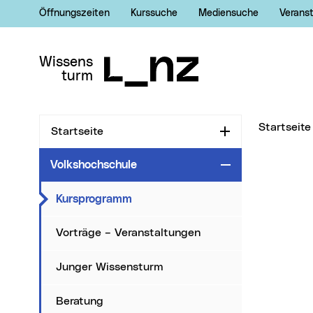
Öffnungszeiten
Kurssuche
Mediensuche
Verans
Zur Navigation
Zum Inhalt
Zur Suche
Wissens
turm
Sie sind hi
Startseite
Startseite
Aufklappen
Volkshochschule
Zuklappen
(aktueller Men�punkt)
Kursprogramm
Vorträge – Veranstaltungen
Junger Wissensturm
Beratung