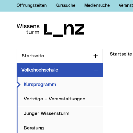
Öffnungszeiten
Kurssuche
Mediensuche
Verans
Zur Navigation
Zum Inhalt
Zur Suche
Wissens
turm
Sie sind hi
Startseite
Startseite
Aufklappen
Volkshochschule
Zuklappen
(aktueller Men�punkt)
Kursprogramm
Vorträge – Veranstaltungen
Junger Wissensturm
Beratung