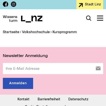
Facebook
Instagram
Stadt Linz
Zur Navigation
Zum Inhalt
Zur Suche
Wissens
Suche
Navig
turm
Sie sind hier:
Startseite
Volkshochschule
Kursprogramm
Wichtige Links
Newsletter Anmeldung
Ihre E-Mail Adresse
Anmelden
Kontakt
Barrierefreiheit
Datenschutz