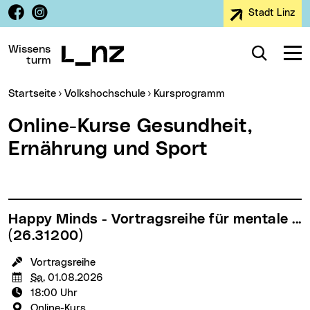
Facebook
Instagram
Stadt Linz
Zur Navigation
Zum Inhalt
Zur Suche
Wissens
Suche
Navig
turm
Sie sind hier:
Startseite
Volkshochschule
Kursprogramm
Online-Kurse Gesundheit,
Ernährung und Sport
Happy Minds - Vortragsreihe für mentale ...
(26.31200)
KursleiterIn:
Vortragsreihe
Termin:
Sa.
01.08.2026
Uhrzeit:
18:00 Uhr
Veranstaltungsort:
Online-Kurs