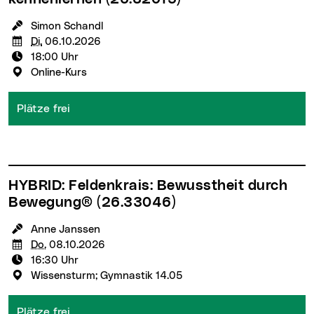
KursleiterIn:
Simon Schandl
Termin:
Di.
06.10.2026
Uhrzeit:
18:00 Uhr
Veranstaltungsort:
Online-Kurs
Plätze frei
HYBRID: Feldenkrais: Bewusstheit durch
Bewegung®
(26.33046)
KursleiterIn:
Anne Janssen
Termin:
Do.
08.10.2026
Uhrzeit:
16:30 Uhr
Veranstaltungsort:
Wissensturm; Gymnastik 14.05
Plätze frei