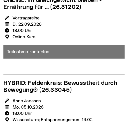
ONLINE: Im Gleichgewicht bleiben -
Ernährung für ...
(26.31202)
KursleiterIn:
Vortragsreihe
Termin:
Di.
22.09.2026
Uhrzeit:
18:00 Uhr
Veranstaltungsort:
Online-Kurs
Teilnahme kostenlos
HYBRID: Feldenkrais: Bewusstheit durch
Bewegung®
(26.33045)
KursleiterIn:
Anne Janssen
Termin:
Mo.
05.10.2026
Uhrzeit:
18:00 Uhr
Veranstaltungsort:
Wissensturm; Entspannungsraum 14.02