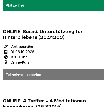
Plätze frei
ONLINE: Suizid: Unterstützung für
Hinterbliebene
(26.31203)
KursleiterIn:
Vortragsreihe
Termin:
Di.
06.10.2026
Uhrzeit:
18:00 Uhr
Veranstaltungsort:
Online-Kurs
Teilnahme kostenlos
ONLINE: 4 Treffen - 4 Meditationen
kennenlernen
(26.32015)