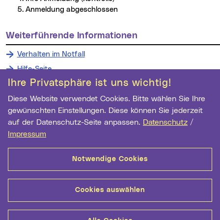
Anmeldung abgeschlossen
weiterführende Informationen
Verhalten im Notfall
Hilfe-Seite
Ihre Privatsphäre ist uns wichtig!
Diese Website verwendet Cookies. Bitte wählen Sie Ihre
gewünschten Einstellungen. Diese können Sie jederzeit
Wichtige Links
auf der Datenschutz-Seite anpassen.
Datenschutz
/
Newsletter Anmeldung
Impressum
Ihre E-Mail Adresse
Notwendige Cookies
Anmelden
Cookies auswählen
Kontakt
Barrierefreiheit
Datenschutz