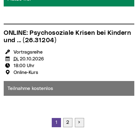
ONLINE: Psychosoziale Krisen bei Kindern
und ...
(26.31204)
KursleiterIn:
Vortragsreihe
Termin:
Di.
20.10.2026
Uhrzeit:
18:00 Uhr
Veranstaltungsort:
Online-Kurs
Teilnahme kostenlos
Seite vorwärts
1
2