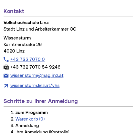
Kontakt
Weitere Informationen
Volkshochschule Linz
Stadt Linz und Arbeiterkammer OÖ
Wissensturm
Kärntnerstraße 26
4020 Linz
Telefon:
+43 732 7070 0
Fax:
+43 732 7070 54 9246
E-Mail Adresse:
wissensturm@mag.linz.at
wissensturm.linz.at/vhs
Schritte zu Ihrer Anmeldung
zum Programm
Warenkorb (0)
Anmeldung
Ihre Anmeldung (Kontrolle)