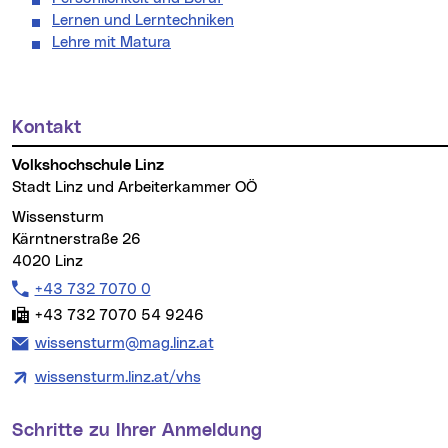
Lernen und Lerntechniken
Lehre mit Matura
Kontakt
Weitere Informationen
Volkshochschule Linz
Stadt Linz und Arbeiterkammer OÖ
Wissensturm
Kärntnerstraße 26
4020 Linz
Telefon:
+43 732 7070 0
Fax:
+43 732 7070 54 9246
E-Mail Adresse:
wissensturm@mag.linz.at
wissensturm.linz.at/vhs
Schritte zu Ihrer Anmeldung