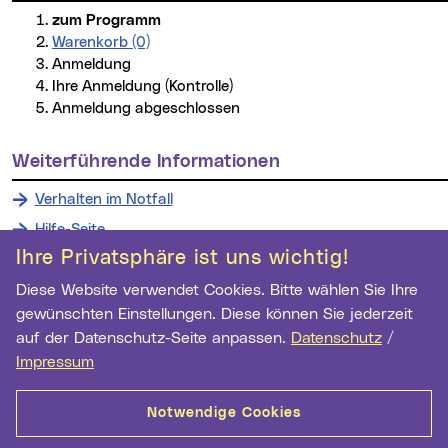
zum Programm
Warenkorb (0)
Anmeldung
Ihre Anmeldung (Kontrolle)
Anmeldung abgeschlossen
weiterführende Informationen
Verhalten im Notfall
Hilfe-Seite
Ihre Privatsphäre ist uns wichtig!
Diese Website verwendet Cookies. Bitte wählen Sie Ihre
Wichtige Links
gewünschten Einstellungen. Diese können Sie jederzeit
auf der Datenschutz-Seite anpassen.
Datenschutz
/
Newsletter Anmeldung
Impressum
Ihre E-Mail Adresse
Notwendige Cookies